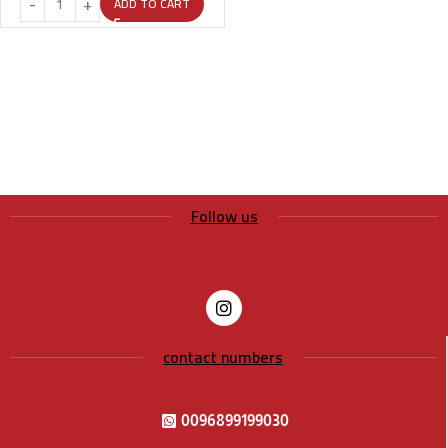
ADD TO CART
Follow us
contact numbers
0096899199030