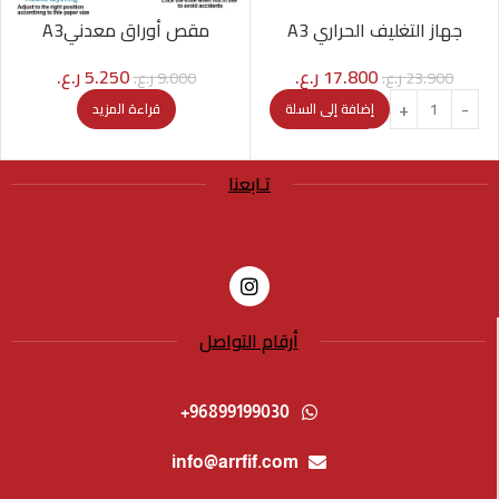
جهاز التغليف الحراري A3
مقص أوراق معدنيA3
17.800
ر.ع.
5.250
ر.ع.
23.900
ر.ع.
9.000
ر.ع.
إضافة إلى السلة
قراءة المزيد
تـابعنا
أرقام التواصل
96899199030+
info@arrfif.com