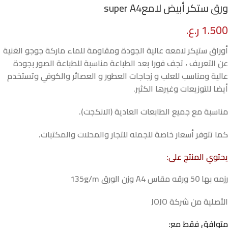
ورق ستكر أبيض لامعsuper A4
1.500
ر.ع.
أوراق ستيكر لامعه عالية الجودة ومقاومة للماء ماركة جوجو الغنية
عن التعريف ، تجف فورا بعد الطباعة مناسبة للطباعة الصور بجودة
عالية ومناسب للعلب و زجاجات العطور و العصائر والكوفي وتستخدم
أيضا للتوزيعات وغيرها الكثير.
مناسبة مع جميع الطابعات العادية (الانكجت).
كما تتوفر أسعار خاصة للجمله للتجار والمحلات والمكتبات.
يحتوي المنتج على:
رزمه بها 50 ورقه مقاس A4 وزن الورق 135g/m
الأصلية من شركة JOJO
متوافق فقط مع: