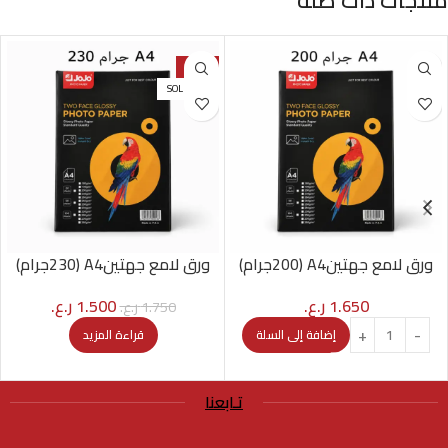
منتجات ذات صلة
-14%
SOLD OUT
ورق لامع جهتينA4 (200جرام)
ورق لامع جهتينA4 (230جرام)
1.650
ر.ع.
1.500
ر.ع.
1.750
ر.ع.
إضافة إلى السلة
قراءة المزيد
تـابعنا