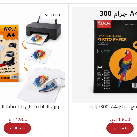
SOLD OUT
تينA4 (300جرام)
ورق الطباعة على الاقمشة الب
1.800
ر.ع.
1.900
ر.ع.
قراءة المزيد
قراءة المزيد