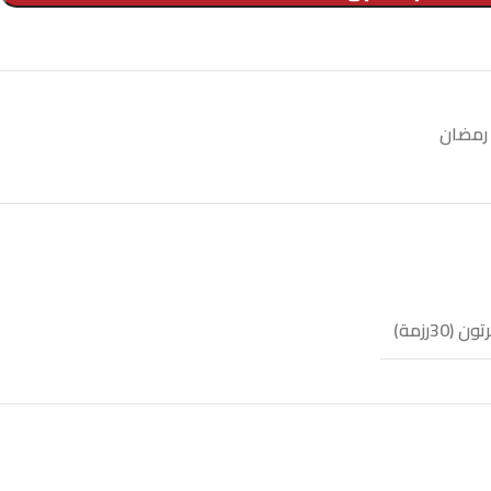
رمضان
ون (30رزمة)