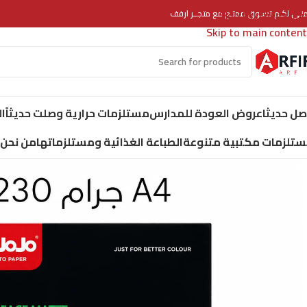
Skip to navigation
منـى لكـم تسـوق ممتـع مع متجــر ارفف
Skip to main content
ل حديثا
عروض العودة للمدارس
مستلزمات حرارية وصلت حديثاً
ا
تلزمات مكتبية متنوعة
الطباعة الغذائية ومستلزماتها
من نحن