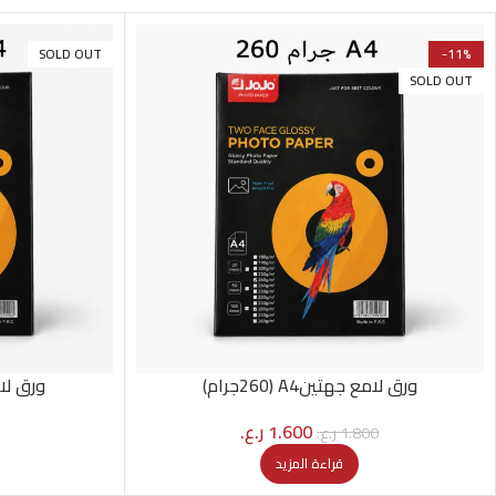
SOLD OUT
-11%
SOLD OUT
ورق لامع جهتينA4 (260جرام)
ورق لامع جه
1.600
ر.ع.
1.800
ر.ع.
قراءة المزيد