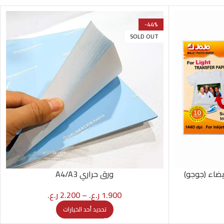
-44%
SOLD OUT
يضاء (جوجو)
ورق حراري A4/A3
1.900
ر.ع.
–
2.200
ر.ع.
تحديد أحد الخيارات