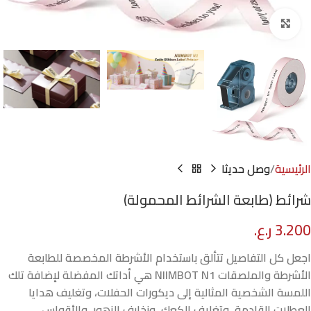
Click to enlarge
الرئيسية
وصل حديثا
شرائط (طابعة الشرائط المحمولة)
3.200
ر.ع.
اجعل كل التفاصيل تتألق باستخدام الأشرطة المخصصة للطابعة
الأشرطة والملصقات NIIMBOT N1 هي أداتك المفضلة لإضافة تلك
اللمسة الشخصية المثالية إلى ديكورات الحفلات، وتغليف هدايا
العطلات القادمة، وتغليف الكعك، وزخارف الزهور، والأقواس،