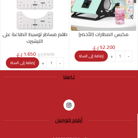
مكبس المطارات (الأخضر)
طقم مساطر توسيط الطباعة على
التيشيرت
52.200
ر.ع.
1.650
ر.ع.
2.450
ر.ع.
إضافة إلى السلة
إضافة إلى السلة
تـابعنا
أرقام التواصل