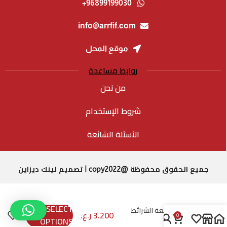
96899199030+
info@arrfif.com
موقع المحل
روابط مساعدة
من نحن
شروط الإستخدام
الأسئلة الشائعة
جميع الحقوق محفوظة @copy2022 | تصميم لينك ديزاين
SELECT
شرائط (طابعة الشرائط
3.200
ر.ع.
0
المحمولة)
OPTIONS