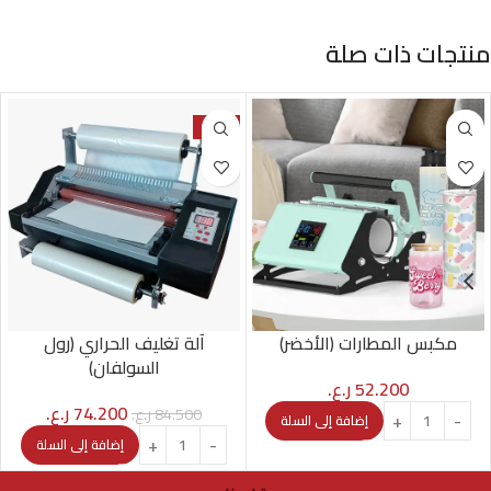
منتجات ذات صلة
-12%
مكبس المطارات (الأخضر)
آلة تغليف الحراري (رول
السولفان)
52.200
ر.ع.
74.200
ر.ع.
84.500
ر.ع.
إضافة إلى السلة
إضافة إلى السلة