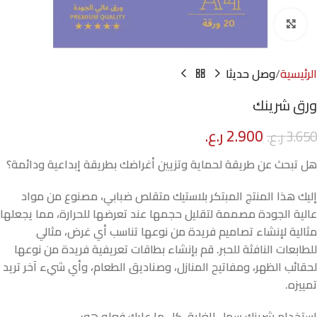
Click to enlarge
الرئيسية
وصل حديثا
ورق شرينك
2.900
ر.ع.
3.650
ر.ع.
هل تبحث عن طريقة لحماية وتزيين أغراضك بطريقة إبداعية ودائمة؟
إليك هذا المنتج المبتكر بلاستيك متقلص ضبابي، مصنوع من مواد
عالية الجودة مصممة لتقليل حجمها عند تعرضها للحرارة، مما يجعلها
مثالية لإنشاء تصاميم فريدة من نوعها تناسب أي غرض، مثالي
للطابعات النافثة للحبر. قم بإنشاء بطاقات تعريفية فريدة من نوعها
لحقائب الظهر، ومفاتيح المنازل، وصناديق الطعام، وأي شيء آخر تريد
تمييزه.
استخدام شرينك سهل للغاية. كل ما عليك فعله هو: