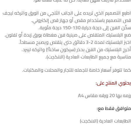
اطبع التصميم الذي تريده على الجانب الثلجي من الورق واتركه ليجف
قص التصميم باستخدام مقص أو جهاز قص إلكتروني.
سخّن الفرن إلى درجة حرارة 130-150 درجة مئوية.
ضع البلاستيك المتقلص على صينية فرن مغطاة بورق زبدة أو تفلون.
اخبز البلاستيك لمدة 2-3 دقائق حتى يتقلص ويصبح مسطحاً.
أخرج البلاستيك من الفرن بحذر (سيكون ساخناً!) واتركه ليبرد.
مناسبة مع جميع الطابعات العادية (الانكجت).
كما تتوفر أسعار خاصة للجمله للتجار والمحلات والمكتبات.
يحتوي المنتج على:
رزمه بها 20 ورقه مقاس A4
متوافق فقط مع:
الطابعات العادية (الانكجت)