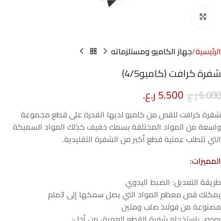
Click to enlarge
الرئيسية
جهاز الكاميو ومستلزماته
شفرة كرافت (كاميو4/5)
5.500
ر.ع.
6.000
ر.ع.
شفرة كرافت للقص من كاميو لديها القدرة على قطع مجموعة
واسعة من المواد المختلفة بسمك خفيف كذلك المواد السميكة
التي تتطلب عملية قطع أكبر من الشفرة التقليدية.
المميزات:
طريقة التعديل: الضبط اليدوي
يمكنك قص معظم المواد التي يصل سمكها إلى 3ملم
مصنوعة من فولاذ صلب ومتين
يوصى باستخدام شفرة القطع العميق من أجل: