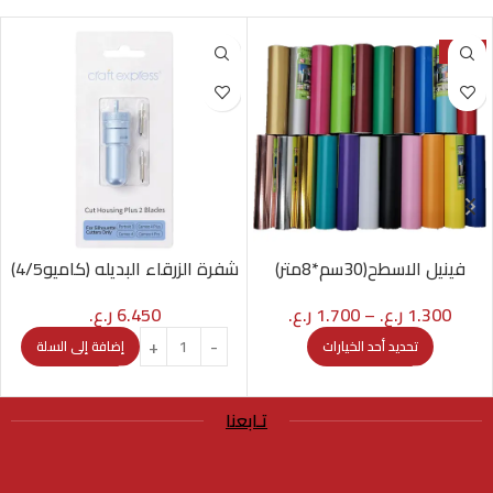
-43%
فينيل الاسطح(30سم*8متر)
شفرة الزرقاء البديله (كاميو4/5)
1.300
ر.ع.
–
1.700
ر.ع.
6.450
ر.ع.
تحديد أحد الخيارات
إضافة إلى السلة
تـابعنا