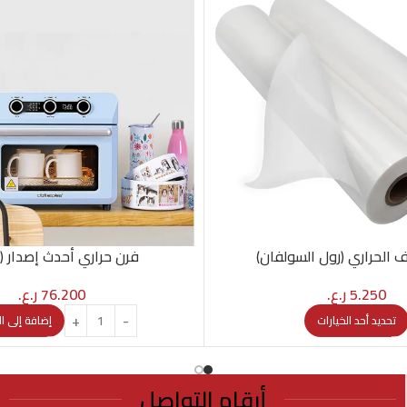
ف الحراري (رول السولفان)
فرن حراري أحدث إصدار (25 لتر)
5.250
ر.ع.
76.200
ر.ع.
تحديد أحد الخيارات
إضافة إلى ا
أرقام التواصل