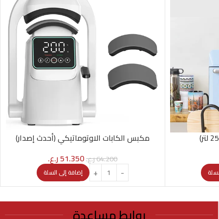
مكبس الكابات الاوتوماتيكي (أحدث إصدار)
51.350
ر.ع.
64.200
ر.ع.
لسلة
إضافة إلى السلة
روابط مساعدة