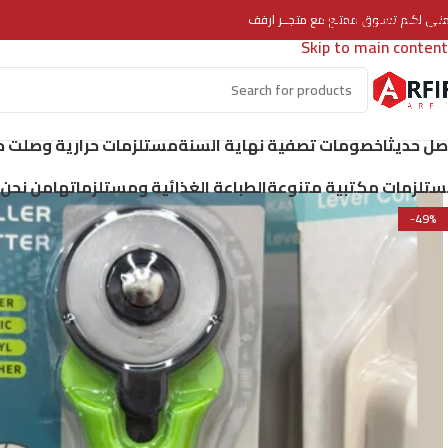
Skip to navigation
منـى لكـم تسـوق ممتـع مع متجــر ارفف
Skip to main content
ل حديثا
خصومات تصفية نهاية السنة
مستلزمات حرارية وصلت حد
تلزمات مكتبية متنوعة
الطباعة الغذائية ومستلزماتها
من نحن
-49%