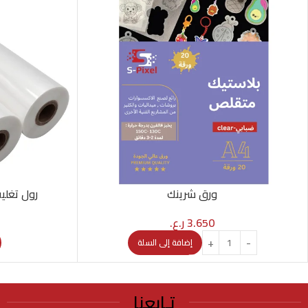
ورق شرينك
رول تغلي
3.650
ر.ع.
إضافة إلى السلة
تـابعنا