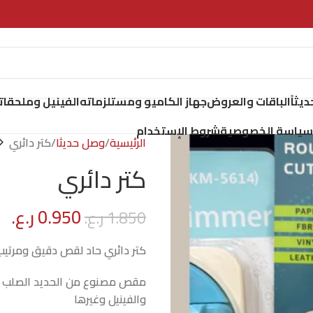
يثاً
الباقات والعروض
جهاز الكاميو ومستلزماته
الفينيل وملحقات
سياسة الخصوصية
شروط الإستخدام
الرئيسية
وصل حديثا
كتر دائري
كتر دائري
0.950
ر.ع.
1.850
ر.ع.
كتر دائري حاد لقص دقيق ومرتي
مقص مصنوع من الحديد الصلب وم
والفينيل وغيرها