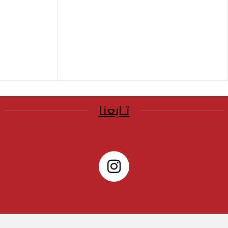
تـابعنا