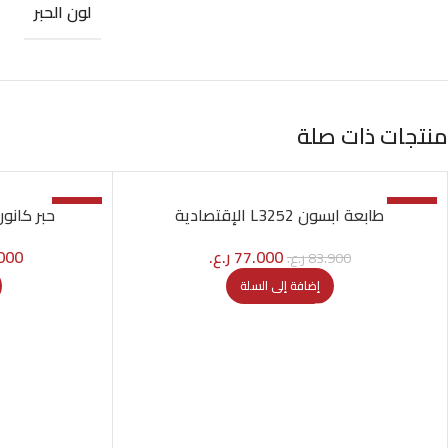
لون الحبر
منتجات ذات صلة
-7%
-8%
طابعة ابسون L3252 الإقتصادية
حبر كانون 41 مستورد (طبق ا
77.000
ر.ع.
000
83.900
ر.ع.
إضافة إلى السلة