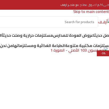
Skip to navigation
منـى لكـم تسـوق ممتـع مع متجــر ارفف
Skip to main content
ل حديثا
عروض العودة للمدارس
مستلزمات حرارية وصلت حديثاً
ا
تلزمات مكتبية متنوعة
الطباعة الغذائية ومستلزماتها
من نحن
-9%