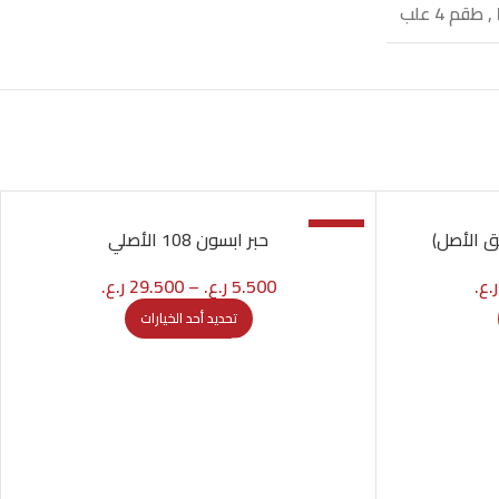
,
طقم 4 علب
-11%
حبر ابسون 108 الأصلي
ر.ع.
5.500
ر.ع.
–
29.500
ر.ع.
تحديد أحد الخيارات