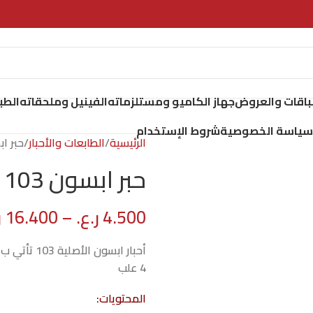
لباقات والعروض
جهاز الكاميو ومستلزماته
الفينيل وملحقاته
الطب
سياسة الخصوصية
شروط الإستخدام
الرئيسية
الطابعات والأحبار
حبر ابسون 
حبر ابسون 103 الأصلي
4.500
ر.ع.
–
16.400
ر
4 علب
المحتويات: