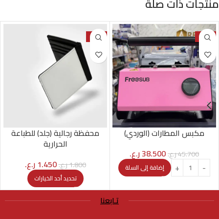
منتجات ذات صلة
-19%
-16%
مكبس المطارات (الوردي)
محفظة رجالية (جلد) للطباعة
الحرارية
38.500
ر.ع.
45.700
ر.ع.
1.450
ر.ع.
1.800
ر.ع.
إضافة إلى السلة
تحديد أحد الخيارات
تـابعنا