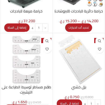
خرامة دائرية للبادجات (للبروشات)
خرامة مربعة للبادجات
14.200
ر.ع.
–
15.200
ر.ع.
37.200
ر.ع.
تحديد أحد الخيارات
إضافة إلى السلة
-33%
-6%
بزل خشبي
طقم مساطر توسيط الطباعة على
التيشيرت
0.750
ر.ع.
0.800
ر.ع.
1.650
ر.ع.
2.450
ر.ع.
إضافة إلى السلة