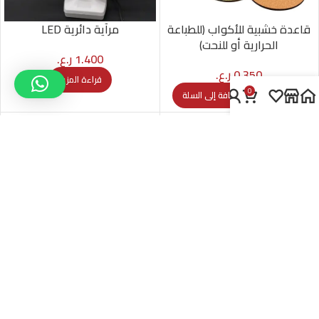
قاعدة خشبية للأكواب (للطباعة
مرآية دائرية LED
الحرارية أو للنحت)
1.400
ر.ع.
0.350
ر.ع.
قراءة المزيد
0
إضافة إلى السلة
-24%
SOLD OUT
هد للمكبس الحراري (7in1)
محافظ حرارية
9.500
ر.ع.
1.250
ر.ع.
1.650
ر.ع.