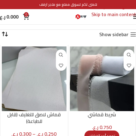
نتمنى لكم تسوق ممتع مع متجر ارفف
Skip to navigation
Skip to main content
0
0.000
ر.ع.
Show sidebar
شريط قماشي
قماش لاصق للتغليف (قابل
للطباعة)
0.750
ر.ع.
0.250
ر.ع.
–
0.300
ر.ع.
تحديد أحد الخيارات