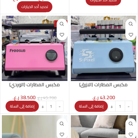
تحديد أحد الخيارات
-16%
مكبس المطارات (الازرق)
مكبس المطارات (الوردي)
43.200
ر.ع.
38.500
ر.ع.
45.700
ر.ع.
إضافة إلى السلة
إضافة إلى السلة