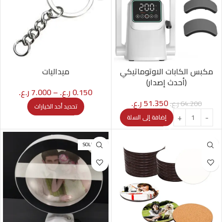
مكبس الكابات الاوتوماتيكي
ميداليات
(أحدث إصدار)
0.150
ر.ع.
–
7.000
ر.ع.
51.350
ر.ع.
64.200
ر.ع.
تحديد أحد الخيارات
إضافة إلى السلة
SOLD OUT