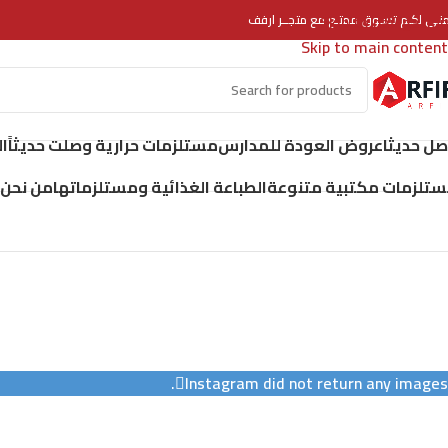
Skip to navigation
منـى لكـم تسـوق ممتـع مع متجــر ارفف
Skip to main content
ل حديثا
عروض العودة للمدارس
مستلزمات حرارية وصلت حديثاً
ا
تلزمات مكتبية متنوعة
الطباعة الغذائية ومستلزماتها
من نحن
Instagram did not return any images.